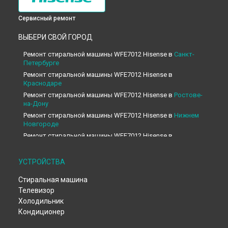
Сервисный ремонт
ВЫБЕРИ СВОЙ ГОРОД
Ремонт стиральной машины WFE7012 Hisense в
Санкт-
Петербурге
Ремонт стиральной машины WFE7012 Hisense в
Краснодаре
Ремонт стиральной машины WFE7012 Hisense в
Ростове-
на-Дону
Ремонт стиральной машины WFE7012 Hisense в
Нижнем
Новгороде
Ремонт стиральной машины WFE7012 Hisense в
Новосибирске
Ремонт стиральной машины WFE7012 Hisense в
УСТРОЙСТВА
Челябинске
Ремонт стиральной машины WFE7012 Hisense в
Стиральная машина
Екатеринбурге
Телевизор
Ремонт стиральной машины WFE7012 Hisense в
Казани
Холодильник
Ремонт стиральной машины WFE7012 Hisense в
Уфе
Кондиционер
Ремонт стиральной машины WFE7012 Hisense в
Воронеже