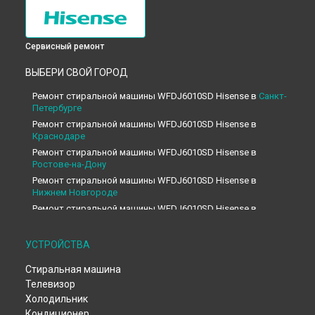
Сервисный ремонт
ВЫБЕРИ СВОЙ ГОРОД
Ремонт стиральной машины WFDJ6010SD Hisense в
Санкт-
Петербурге
Ремонт стиральной машины WFDJ6010SD Hisense в
Краснодаре
Ремонт стиральной машины WFDJ6010SD Hisense в
Ростове-на-Дону
Ремонт стиральной машины WFDJ6010SD Hisense в
Нижнем Новгороде
Ремонт стиральной машины WFDJ6010SD Hisense в
Новосибирске
Ремонт стиральной машины WFDJ6010SD Hisense в
УСТРОЙСТВА
Челябинске
Ремонт стиральной машины WFDJ6010SD Hisense в
Стиральная машина
Екатеринбурге
Телевизор
Ремонт стиральной машины WFDJ6010SD Hisense в
Казани
Холодильник
Ремонт стиральной машины WFDJ6010SD Hisense в
Уфе
Кондиционер