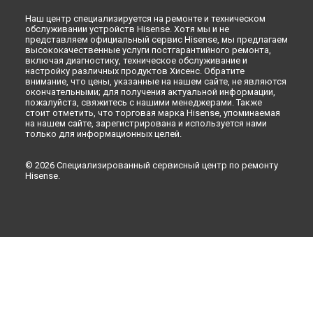
Самаре
Наш центр специализируется на ремонте и техническом
Ремонт стиральной машины WFDJ6010SD Hisense в
Омске
обслуживании устройств Hisense. Хотя мы и не
Ремонт стиральной машины WFDJ6010SD Hisense в
представляем официальный сервис Hisense, мы предлагаем
Красноярске
высококачественные услуги постгарантийного ремонта,
включая диагностику, техническое обслуживание и
Ремонт стиральной машины WFDJ6010SD Hisense в
Перми
настройку различных продуктов Хисенс. Обратите
Ремонт стиральной машины WFDJ6010SD Hisense в
внимание, что цены, указанные на нашем сайте, не являются
окончательными; для получения актуальной информации,
Ульяновске
пожалуйста, свяжитесь с нашими менеджерами. Также
Ремонт стиральной машины WFDJ6010SD Hisense в
стоит отметить, что торговая марка Hisense, упоминаемая
Кирове
на нашем сайте, зарегистрирована и используется нами
только для информационных целей.
Ремонт стиральной машины WFDJ6010SD Hisense в
Москве
© 2026 Специализированный сервисный центр по ремонту
Hisense.