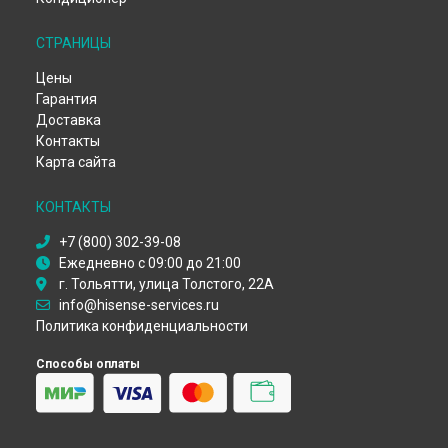
Ремонт стиральной машины WFDJ6010SD Hisense в
Воронеже
СТРАНИЦЫ
Ремонт стиральной машины WFDJ6010SD Hisense в
Волгограде
Цены
Ремонт стиральной машины WFDJ6010SD Hisense в
Гарантия
Барнауле
Доставка
Ремонт стиральной машины WFDJ6010SD Hisense в
Контакты
Ижевске
Карта сайта
Ремонт стиральной машины WFDJ6010SD Hisense в
Тольятти
КОНТАКТЫ
Ремонт стиральной машины WFDJ6010SD Hisense в
Ярославле
+7 (800) 302-39-08
Ремонт стиральной машины WFDJ6010SD Hisense в
Ежедневно с 09:00 до 21:00
Саратове
г. Тольятти, улица Толстого, 22А
Ремонт стиральной машины WFDJ6010SD Hisense в
info@hisense-services.ru
Хабаровске
Политика конфиденциальности
Ремонт стиральной машины WFDJ6010SD Hisense в
Томске
Ремонт стиральной машины WFDJ6010SD Hisense в
Способы оплаты
Тюмени
Ремонт стиральной машины WFDJ6010SD Hisense в
Иркутске
Ремонт стиральной машины WFDJ6010SD Hisense в